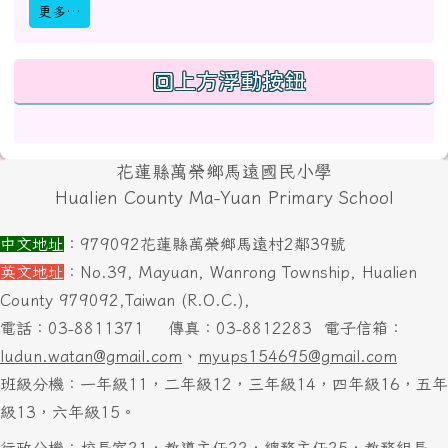
更多…
回上方浮動按鈕
頁尾區域內容
花蓮縣萬榮鄉馬遠國民小學
Hualien County Ma-Yuan Primary School
中文地址
：979092花蓮縣萬榮鄉馬遠村2鄰39號
英文地址
：No.39, Mayuan, Wanrong Township, Hualien
County 979092,Taiwan (R.O.C.),
電話：03-8811371
傳真：03-8812283
電子信箱：
ludun.watan@gmail.com
、
myups154695@gmail.com
班級分機：一年級11，二年級12，三年級14，四年級16，五年
級13，六年級15。