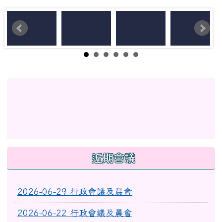
左邊區域內容
link to http://eschool.hlc.edu.tw/web-set_week_
link to https://www.myup
link to https://www.myup
link to http://www.facebook.com/profile.php?id
link to https://gitmind.co
link to https://www2.inser
link to https://gitmind.com/app/docs/mw01iteg \
link to https://www.f
link to https://www.myup
link to https://www2.inservice.edu.tw/index2-3.asp
近期會議
2026-06-29 行政會議及晨會
2026-06-22 行政會議及晨會