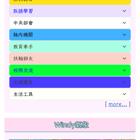
[
more...
]
Windy氣象