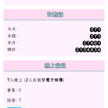
計數器
今天：
本週：
本月：
總計：
線上會員
7
人線上 (
2
人在瀏覽
電子相簿
)
會員: 0
訪客: 7