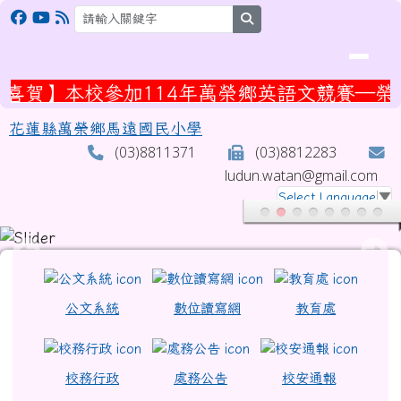
花蓮縣萬榮鄉馬遠國民小學
跳至主內容區
search
】本校參加114年萬榮鄉英語文競賽—榮獲國
花蓮縣萬榮鄉馬遠國民小學
(03)8811371
(03)8812283
ludun.watan@gmail.com
Select Language
▼
頁尾區域
上中區域內容
公文系統
數位讀寫網
教育處
校務行政
處務公告
校安通報