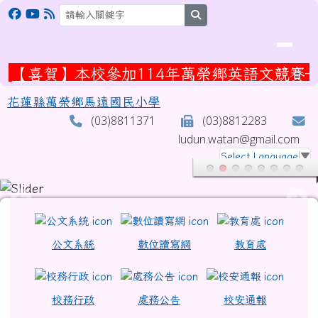
花蓮縣萬榮鄉馬遠國民小學
跳至主內容區
search
【喜賀】本校參加114年萬榮鄉英語文競賽—
花蓮縣萬榮鄉馬遠國民小學
(03)8811371
(03)8812283
ludun.watan@gmail.com
Select Language
▼
頁尾區域
上中區域內容
公文系統
數位讀寫網
教育處
校務行政
處務公告
校安通報