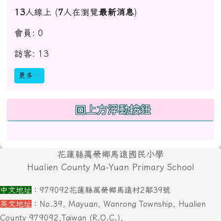
13
人線上 (
7
人在瀏覽
最新消息
)
會員: 0
訪客: 13
更多…
回上方浮動按鈕
頁尾區域內容
花蓮縣萬榮鄉馬遠國民小學
Hualien County Ma-Yuan Primary School
中文地址
：979092花蓮縣萬榮鄉馬遠村2鄰39號
英文地址
：No.39, Mayuan, Wanrong Township, Hualien
County 979092,Taiwan (R.O.C.),