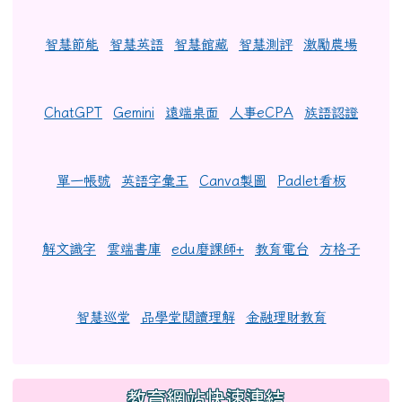
智慧節能
智慧英語
智慧館藏
智慧測評
激勵農場
ChatGPT
Gemini
遠端桌面
人事eCPA
族語認證
單一帳號
英語字彙王
Canva製圖
Padlet看板
解文識字
雲端書庫
edu磨課師+
教育電台
方格子
智慧巡堂
品學堂閱讀理解
金融理財教育
教育網站快速連結