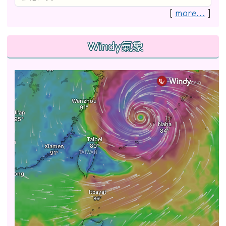
[
more...
]
Windy氣象