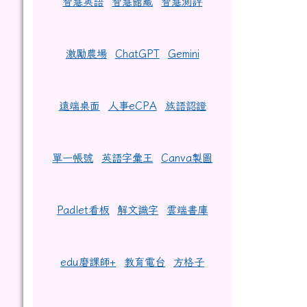
智慧英語
智慧館藏
智慧測評
激勵農場
ChatGPT
Gemini
遠端桌面
人事eCPA
族語認證
單一帳號
英語字彙王
Canva製圖
Padlet看板
解文識字
雲端書庫
edu磨課師+
教育電台
方格子