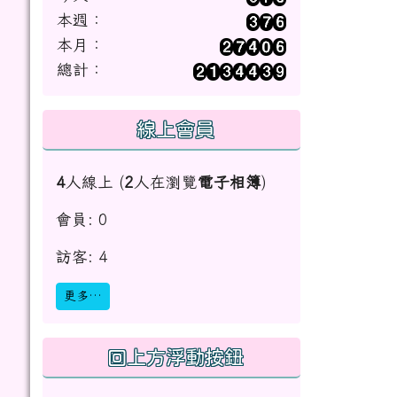
本週：
本月：
總計：
線上會員
4
人線上 (
2
人在瀏覽
電子相簿
)
會員: 0
訪客: 4
更多…
回上方浮動按鈕