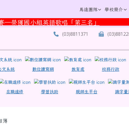
學
馬遠團隊
學校簡介
競賽—榮獲國小組英語歌唱「第三名」
加114年全國語文競賽榮獲全國布農族情境式
(03)8811371
(03)8812
區域內容
eek_ilc/rest/service/view/public/SWlYZDJjZzNUc1owe
lc.edu.tw/modules/tadnews/page.php?ncsn=43&nsn=22
c.edu.tw/modules/tadnews/page.php?ncsn=71 \
?id=100054563403966 \
p/docs/mw01iteg \
.edu.tw/index2-3.aspx \
 \
ook.com/groups/1139344540293605/search/?q=%E
公文系統
數位讀寫網
教育處
校務行政
lc.edu.tw/modules/tadnews/page.php?ncsn=63&nsn=26
.aspx \
在職進修
學習扶助
親師生平台
識字量
容區域
相簿