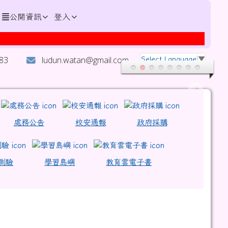
公開資訊
登入
演說國小組優等、演說國小組甲等！
283
ludun.watan@gmail.com
Select Language
▼
nh4QU9UOGJmUT09 \
9
9%A6%AC%E9%81%A0%E5%9C%8B%E5%B0%8F \
處務公告
校安通報
政府採購
1
測驗
學習島嶼
教育雲電子書