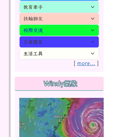
[
more...
]
Windy氣象