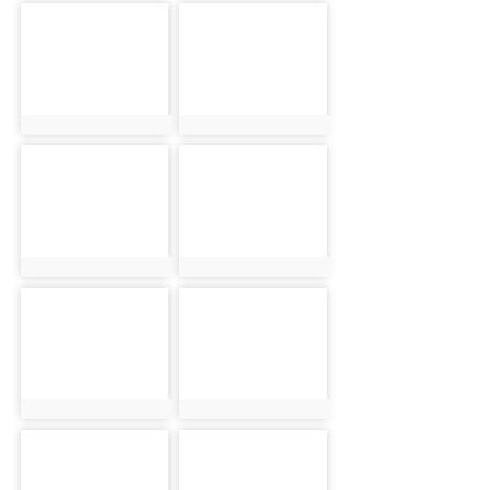
photo-1798
photo-1799
photo:1798
photo:1799
photo-1800
photo-1801
photo:1800
photo:1801
photo-1802
photo-1803
photo:1802
photo:1803
photo-1804
photo-1805