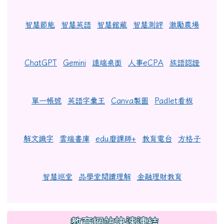
智慧節能
智慧英語
智慧館藏
智慧測評
激勵農場
ChatGPT
Gemini
遠端桌面
人事eCPA
族語認證
單一帳號
英語字彙王
Canva製圖
Padlet看板
解文識字
雲端書庫
edu磨課師+
教育電台
方格子
智慧巡堂
品學堂閱讀理解
金融理財教育
教育網站快速連結