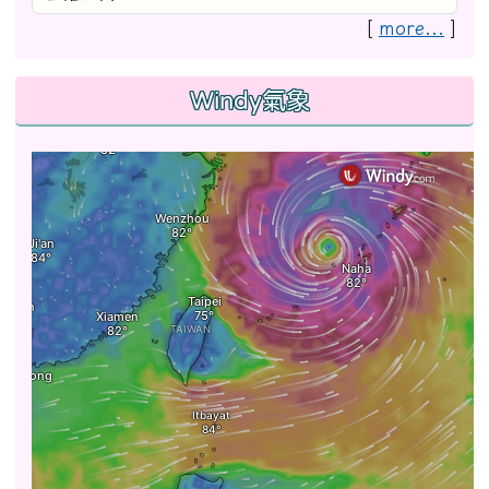
[
more...
]
Windy氣象