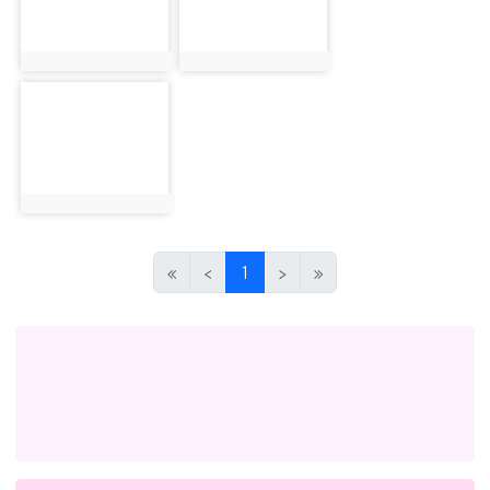
photo:1804
photo:1805
photo-1806
photo:1806
(目前頁次)
«
‹
1
›
»
左邊區域內容
link to http://eschool.hlc.edu.tw/web-set_week_
link to https://www.myup
link to https://www.myup
link to http://www.facebook.com/profile.php?id
link to https://gitmind.co
link to https://www2.inser
link to https://gitmind.com/app/docs/mw01iteg \
link to https://www.f
link to https://www.myup
link to https://www2.inservice.edu.tw/index2-3.asp