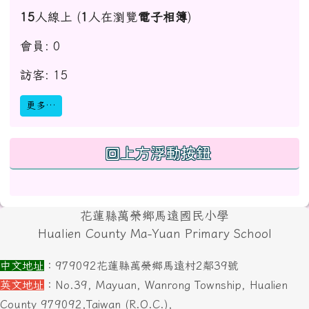
15
人線上 (
1
人在瀏覽
電子相簿
)
會員: 0
訪客: 15
更多…
回上方浮動按鈕
頁尾區域內容
花蓮縣萬榮鄉馬遠國民小學
Hualien County Ma-Yuan Primary School
中文地址
：979092花蓮縣萬榮鄉馬遠村2鄰39號
英文地址
：No.39, Mayuan, Wanrong Township, Hualien
County 979092,Taiwan (R.O.C.),