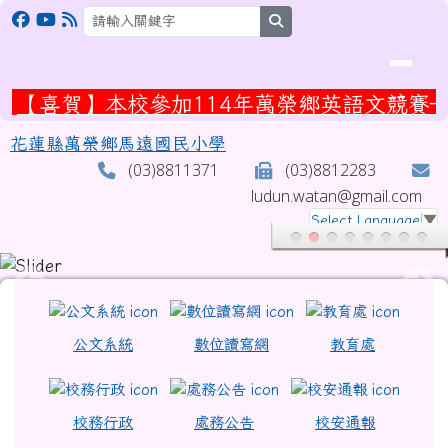
花蓮縣萬榮鄉馬遠國民小學
跳至主內容區
search
【喜賀】本校參加114年萬榮鄉英語文競賽—榮
花蓮縣萬榮鄉馬遠國民小學
(03)8811371
(03)8812283
ludun.watan@gmail.com
Select Language
▼
頁尾區域
上中區域內容
公文系統
數位讀寫網
教育處
校務行政
處務公告
校安通報