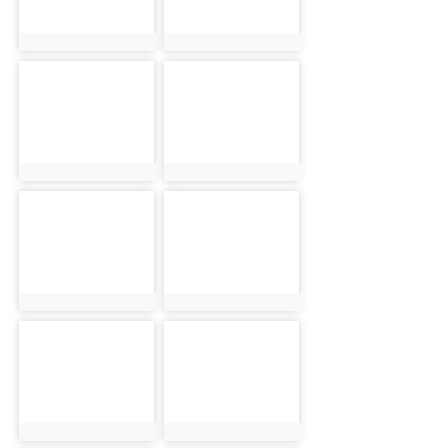
photo:1790
photo:1791
photo-1792
photo-1793
photo:1792
photo:1793
photo-1794
photo-1795
photo:1794
photo:1795
photo-1796
photo-1797
photo:1796
photo:1797