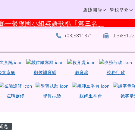
學
馬遠團隊
學校簡介
競賽—榮獲國小組英語歌唱「第三名」
加114年全國語文競賽榮獲全國布農族情境式
(03)8811371
(03)8812
區域內容
eek_ilc/rest/service/view/public/SWlYZDJjZzNUc1owe
lc.edu.tw/modules/tadnews/page.php?ncsn=43&nsn=22
c.edu.tw/modules/tadnews/page.php?ncsn=71 \
?id=100054563403966 \
p/docs/mw01iteg \
.edu.tw/index2-3.aspx \
 \
ook.com/groups/1139344540293605/search/?q=%E
公文系統
數位讀寫網
教育處
校務行政
lc.edu.tw/modules/tadnews/page.php?ncsn=63&nsn=26
.aspx \
在職進修
學習扶助
親師生平台
識字量
容區域
消息