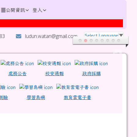
公開資訊
登入
演說國小組優等、演說國小組甲等！
283
ludun.watan@gmail.com
Select Language
▼
nh4QU9UOGJmUT09 \
9
9%A6%AC%E9%81%A0%E5%9C%8B%E5%B0%8F \
處務公告
校安通報
政府採購
1
測驗
學習島嶼
教育雲電子書