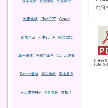
智慧英語
智慧館藏
智慧測評
的得
激勵農場
ChatGPT
Gemini
遠端桌面
人事eCPA
族語認證
單一帳號
英語字彙王
Canva製圖
1) 臺教
1120134
Padlet看板
解文識字
雲端書庫
edu磨課師+
教育電台
方格子