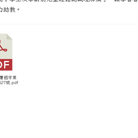
力助教。
國署國字第
527號.pdf