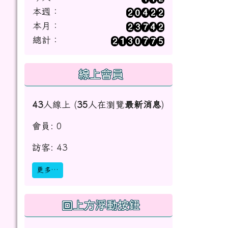
本週：
本月：
總計：
線上會員
43
人線上 (
35
人在瀏覽
最新消息
)
會員: 0
訪客: 43
更多…
回上方浮動按鈕