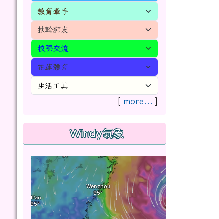
[
more...
]
Windy氣象