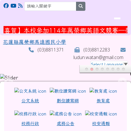
花蓮縣萬榮鄉馬遠國民小學
跳至主內容區
search
賀】本校參加114年萬榮鄉英語文競賽—榮獲
花蓮縣萬榮鄉馬遠國民小學
(03)8811371
(03)8812283
ludun.watan@gmail.com
Select Language
▼
頁尾區域
上中區域內容
公文系統
數位讀寫網
教育處
校務行政
處務公告
校安通報