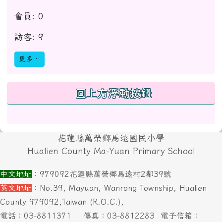
會員: 0
訪客: 9
更多…
回上方浮動按鈕
頁尾區域內容
花蓮縣萬榮鄉馬遠國民小學
Hualien County Ma-Yuan Primary School
中文地址
：979092花蓮縣萬榮鄉馬遠村2鄰39號
英文地址
：No.39, Mayuan, Wanrong Township, Hualien
County 979092,Taiwan (R.O.C.),
電話：03-8811371
傳真：03-8812283
電子信箱：