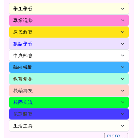
[
more...
]