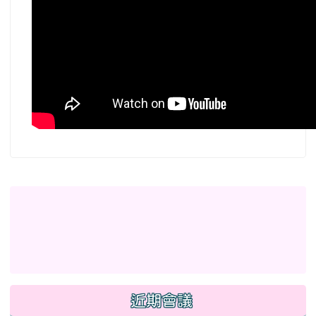
左邊區域內容
link to http://eschool.hlc.edu.tw/web-set_week_
link to https://www.myup
link to https://www.myup
link to http://www.facebook.com/profile.php?id
link to https://gitmind.co
link to https://www2.inser
link to https://gitmind.com/app/docs/mw01iteg \
link to https://www.f
link to https://www.myup
link to https://www2.inservice.edu.tw/index2-3.asp
近期會議