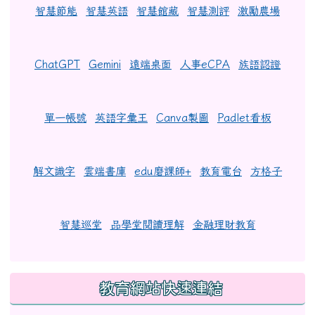
智慧節能
智慧英語
智慧館藏
智慧測評
激勵農場
ChatGPT
Gemini
遠端桌面
人事eCPA
族語認證
單一帳號
英語字彙王
Canva製圖
Padlet看板
解文識字
雲端書庫
edu磨課師+
教育電台
方格子
智慧巡堂
品學堂閱讀理解
金融理財教育
教育網站快速連結