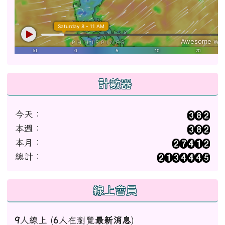
計數器
今天：
本週：
本月：
總計：
線上會員
9
人線上 (
6
人在瀏覽
最新消息
)