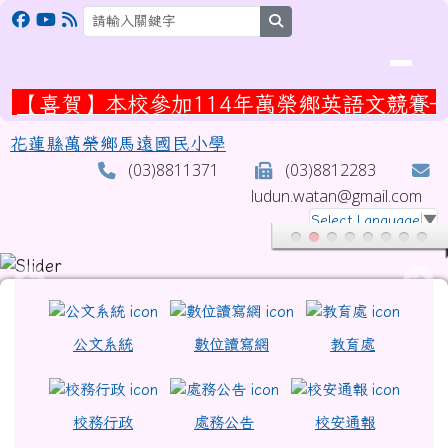
花蓮縣萬榮鄉馬遠國民小學
跳至主內容區
search
【喜賀】本校參加114年萬榮鄉英語文競賽
花蓮縣萬榮鄉馬遠國民小學
(03)8811371
(03)8812283
ludun.watan@gmail.com
Select Language
▼
頁尾區域
上中區域內容
公文系統
數位讀寫網
教育處
校務行政
處務公告
校安通報