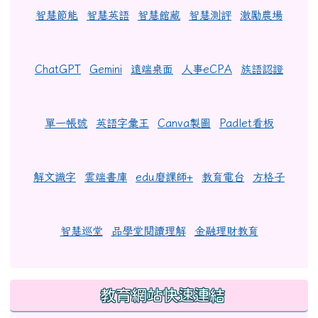
智慧節能
智慧英語
智慧館藏
智慧測評
激勵農場
ChatGPT
Gemini
遠端桌面
人事eCPA
族語認證
單一帳號
英語字彙王
Canva製圖
Padlet看板
解文識字
雲端書庫
edu磨課師+
教育電台
方格子
智慧巡堂
品學堂閱讀理解
金融理財教育
教育網站快速連結