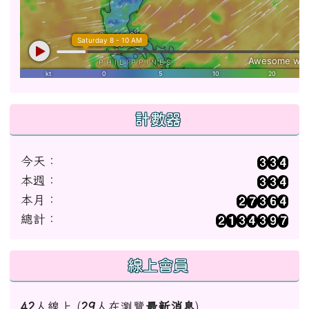
計數器
今天：
本週：
本月：
總計：
線上會員
42
人線上 (
29
人在瀏覽
最新消息
)