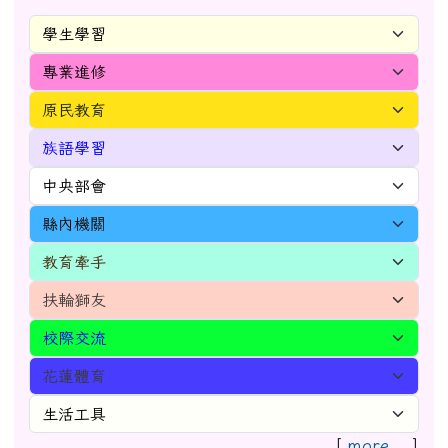
[
more...
]