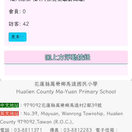
會員: 0
訪客: 42
更多…
回上方浮動按鈕
頁尾區域內容
花蓮縣萬榮鄉馬遠國民小學
Hualien County Ma-Yuan Primary School
中文地址
：979092花蓮縣萬榮鄉馬遠村2鄰39號
英文地址
：No.39, Mayuan, Wanrong Township, Hualien
County 979092,Taiwan (R.O.C.),
電話：03-8811371
傳真：03-8812283
電子信箱：