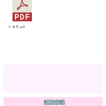
1) 本文.pdf
左邊區域內容
link to http://eschool.hlc.edu.tw/web-set_week_
link to https://www.myup
link to https://www.myup
link to http://www.facebook.com/profile.php?id
link to https://gitmind.co
link to https://www2.inser
link to https://gitmind.com/app/docs/mw01iteg \
link to https://www.f
link to https://www.myup
link to https://www2.inservice.edu.tw/index2-3.asp
近期會議