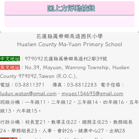
回上方浮動按鈕
頁尾區域內容
花蓮縣萬榮鄉馬遠國民小學
Hualien County Ma-Yuan Primary School
中文地址
：979092花蓮縣萬榮鄉馬遠村2鄰39號
英文地址
：No.39, Mayuan, Wanrong Township, Hualien
County 979092,Taiwan (R.O.C.),
電話：03-8811371
傳真：03-8812283
電子信箱：
ludun.watan@gmail.com
、
myups154695@gmail.com
班級分機：一年級11，二年級12，三年級14，四年級16，五年
級13，六年級15。
行政分機：校長室21，教導主任22，總務主任25，教務組長
24、學務組長23，人事、會計26，健康中心27，出納28