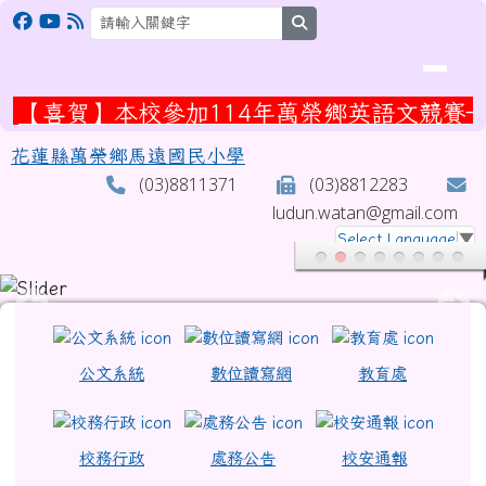
花蓮縣萬榮鄉馬遠國民小學
跳至主內容區
search
【喜賀】本校參加114年萬榮鄉英語文競賽
花蓮縣萬榮鄉馬遠國民小學
(03)8811371
(03)8812283
ludun.watan@gmail.com
Select Language
▼
頁尾區域
上中區域內容
公文系統
數位讀寫網
教育處
校務行政
處務公告
校安通報