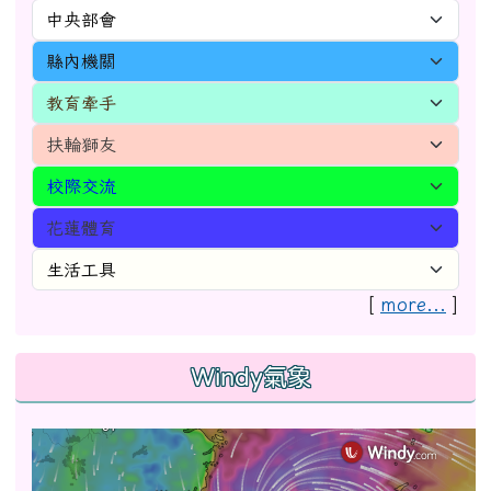
[
more...
]
Windy氣象