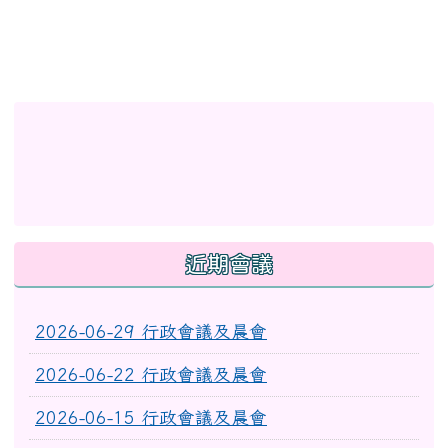
左邊區域內容
link to http://eschool.hlc.edu.tw/web-set_week_
link to https://www.myup
link to https://www.myup
link to http://www.facebook.com/profile.php?id
link to https://gitmind.co
link to https://www2.inser
link to https://gitmind.com/app/docs/mw01iteg \
link to https://www.f
link to https://www.myup
link to https://www2.inservice.edu.tw/index2-3.asp
近期會議
2026-06-29 行政會議及晨會
2026-06-22 行政會議及晨會
2026-06-15 行政會議及晨會