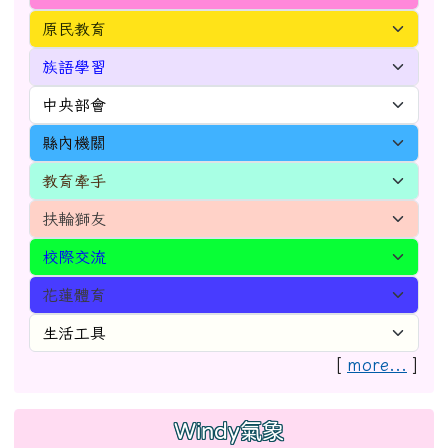
[
more...
]
Windy氣象