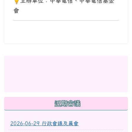
主辦單位：中華電信、中華電信基金
會
左邊區域內容
link to http://eschool.hlc.edu.tw/web-set_week_
link to https://www.myup
link to https://www.myup
link to http://www.facebook.com/profile.php?id
link to https://gitmind.co
link to https://www2.inser
link to https://gitmind.com/app/docs/mw01iteg \
link to https://www.f
link to https://www.myup
link to https://www2.inservice.edu.tw/index2-3.asp
近期會議
2026-06-29 行政會議及晨會