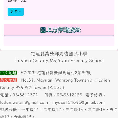
更多…
回上方浮動按鈕
頁尾區域內容
花蓮縣萬榮鄉馬遠國民小學
Hualien County Ma-Yuan Primary School
中文地址
：979092花蓮縣萬榮鄉馬遠村2鄰39號
英文地址
：No.39, Mayuan, Wanrong Township, Hualien
County 979092,Taiwan (R.O.C.),
電話：03-8811371
傳真：03-8812283
電子信箱：
ludun.watan@gmail.com
、
myups154695@gmail.com
班級分機：一年級11，二年級12，三年級14，四年級16，五年
級13，六年級15。