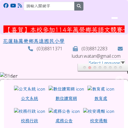
花蓮縣萬榮鄉馬遠國民小學
跳至主內容區
search
喜賀】本校參加114年萬榮鄉英語文競賽—榮
花蓮縣萬榮鄉馬遠國民小學
(03)8811371
(03)8812283
ludun.watan@gmail.com
Select Language
▼
頁尾區域
上中區域內容
公文系統
數位讀寫網
教育處
校務行政
處務公告
校安通報