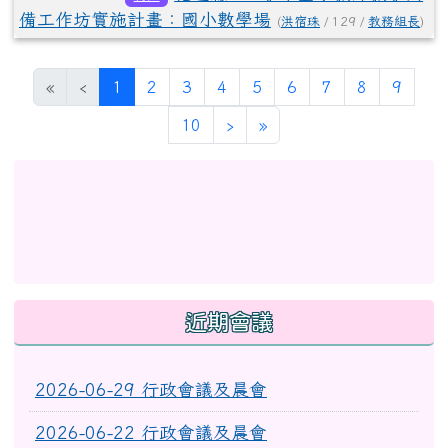
備工作坊實施計畫：國小數學場
(
洪宿珠
/ 129 /
教務組長
)
(目前頁次)
«
‹
1
2
3
4
5
6
7
8
9
下一頁
最後頁
10
›
»
左邊區域內容
link to http://eschool.hlc.edu.tw/web-set_week_
link to https://www.myup
link to https://www.myup
link to http://www.facebook.com/profile.php?id
link to https://gitmind.co
link to https://www2.inser
link to https://gitmind.com/app/docs/mw01iteg \
link to https://www.f
link to https://www.myup
link to https://www2.inservice.edu.tw/index2-3.asp
近期會議
2026-06-29 行政會議及晨會
2026-06-22 行政會議及晨會