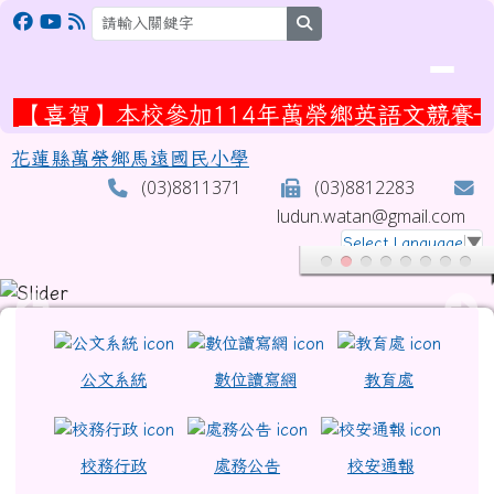
花蓮縣萬榮鄉馬遠國民小學
跳至主內容區
search
【喜賀】本校參加114年萬榮鄉英語文競賽—
花蓮縣萬榮鄉馬遠國民小學
(03)8811371
(03)8812283
ludun.watan@gmail.com
Select Language
▼
頁尾區域
上中區域內容
公文系統
數位讀寫網
教育處
校務行政
處務公告
校安通報