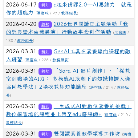
2026-06-17
e起來備課2.0—AI思維力，就是
轉知
你的超能力
(
洪宿珠
/ 97 /
教務組長
)
2026-04-20
2026世界閱讀日主題活動「我
轉知
的經典繪本由我展演」行動故事盒創作活動
(
洪宿珠
/
180 /
教務組長
)
2026-03-31
GenAI工具在素養導向課程的融
轉知
入研習
(
洪宿珠
/ 228 /
教務組長
)
2026-03-31
「Sora AI 影片創作」、「從教
轉知
室到職場的AI力： 多模態AI浪潮下的知識轉譯人機
協同教學法」2場次教師知能講座
(
洪宿珠
/ 214 /
教務組
長
)
2026-03-31
「生成式AI對數位素養的挑戰」
轉知
數位學習增能課程並上架至edu磨課師+
(
洪宿珠
/ 210 /
教務組長
)
2026-03-31
雙閱讀素養教學領導工作坊
轉知
(
洪宿