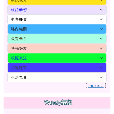
[
more...
]
Windy氣象