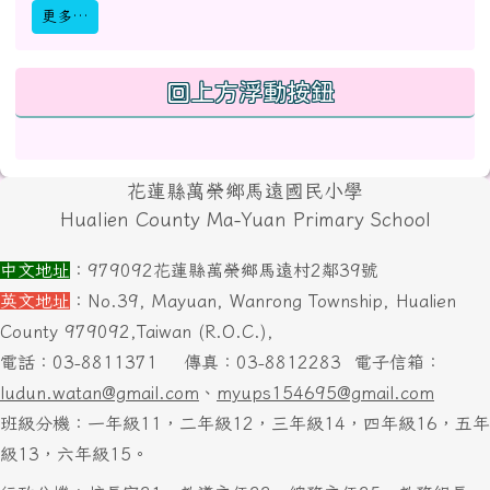
更多…
回上方浮動按鈕
頁尾區域內容
花蓮縣萬榮鄉馬遠國民小學
Hualien County Ma-Yuan Primary School
中文地址
：979092花蓮縣萬榮鄉馬遠村2鄰39號
英文地址
：No.39, Mayuan, Wanrong Township, Hualien
County 979092,Taiwan (R.O.C.),
電話：03-8811371
傳真：03-8812283
電子信箱：
ludun.watan@gmail.com
、
myups154695@gmail.com
班級分機：一年級11，二年級12，三年級14，四年級16，五年
級13，六年級15。