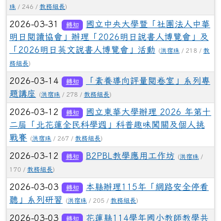
珠
/ 246 /
教務組長
)
2026-03-31
國立中央大學暨「社團法人中華
轉知
明日閱讀協會」辦理「2026明日說書人博覽會」及
「2026明日英文說書人博覽會」活動
(
洪宿珠
/ 218 /
教
務組長
)
2026-03-14
「素養導向評量閱卷室」系列專
轉知
題講座
(
洪宿珠
/ 278 /
教務組長
)
2026-03-12
國立東華大學辦理 2026 年第十
轉知
二屆「北花蓮全民科學週」科普趣味闖關及個人挑
戰賽
(
洪宿珠
/ 267 /
教務組長
)
2026-03-12
B2PBL教學應用工作坊
轉知
(
洪宿珠
/
170 /
教務組長
)
2026-03-03
本縣辦理115年「網路安全停看
轉知
聽」系列研習
(
洪宿珠
/ 205 /
教務組長
)
2026-03-03
花蓮縣114學年國小教師教學共
轉知