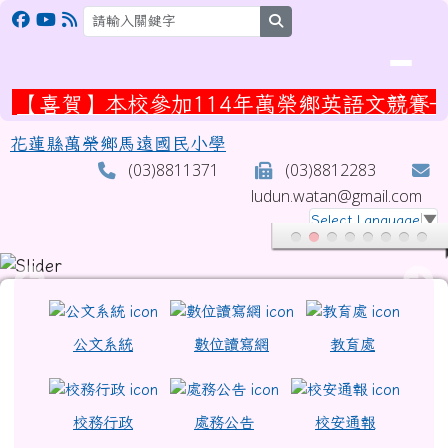
花蓮縣萬榮鄉馬遠國民小學
跳至主內容區
search
【喜賀】本校參加114年萬榮鄉英語文競賽
花蓮縣萬榮鄉馬遠國民小學
(03)8811371
(03)8812283
ludun.watan@gmail.com
Select Language
▼
頁尾區域
上中區域內容
公文系統
數位讀寫網
教育處
校務行政
處務公告
校安通報