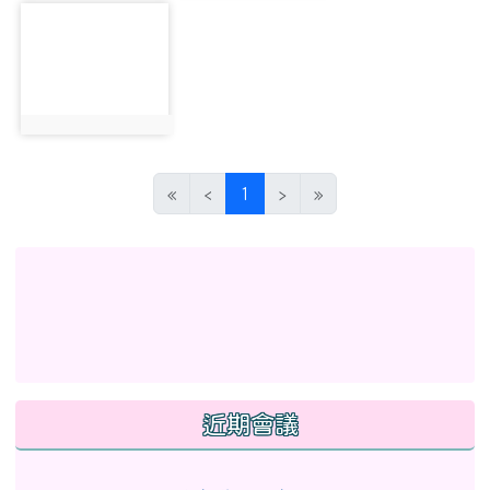
photo-60
photo:60
(目前頁次)
«
‹
1
›
»
左邊區域內容
link to http://eschool.hlc.edu.tw/web-set_week_
link to https://www.myup
link to https://www.myup
link to http://www.facebook.com/profile.php?id
link to https://gitmind.co
link to https://www2.inser
link to https://gitmind.com/app/docs/mw01iteg \
link to https://www.f
link to https://www.myup
link to https://www2.inservice.edu.tw/index2-3.asp
近期會議