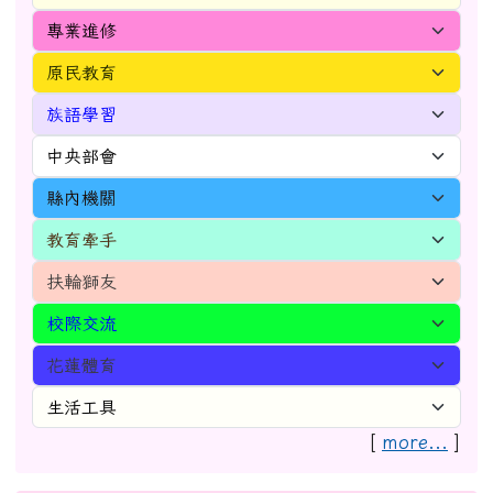
[
more...
]