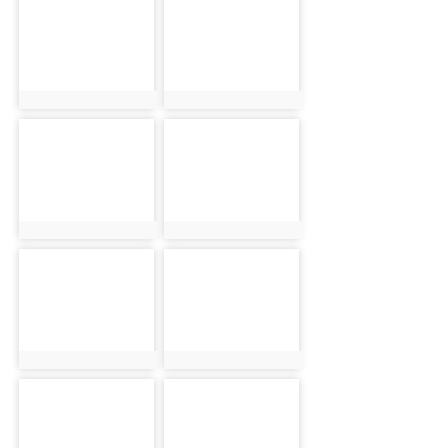
photo-46
photo-47
photo:46
photo:47
photo-48
photo-49
photo:48
photo:49
photo-50
photo-51
photo:50
photo:51
photo-52
photo-53