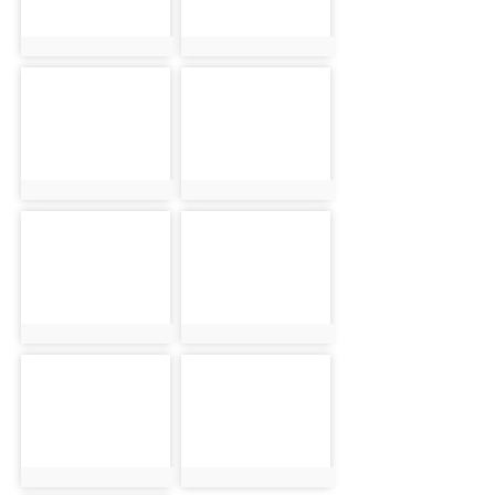
photo:52
photo:53
photo-54
photo-55
photo:54
photo:55
photo-56
photo-57
photo:56
photo:57
photo-58
photo-59
photo:58
photo:59