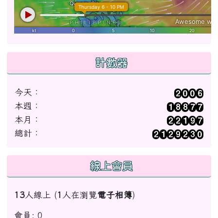
計數器
今天：
本週：
本月：
總計：
線上會員
13
人線上 (
1
人在瀏覽
電子相簿
)
會員: 0