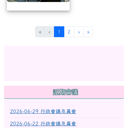
(目前頁次)
下一頁
最後頁
«
‹
1
2
›
»
左邊區域內容
link to http://eschool.hlc.edu.tw/web-set_week_
link to https://www.myup
link to https://www.myup
link to http://www.facebook.com/profile.php?id
link to https://gitmind.co
link to https://www2.inser
link to https://gitmind.com/app/docs/mw01iteg \
link to https://www.f
link to https://www.myup
link to https://www2.inservice.edu.tw/index2-3.asp
近期會議
2026-06-29 行政會議及晨會
2026-06-22 行政會議及晨會