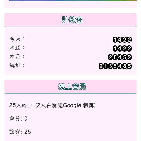
計數器
今天：
本週：
本月：
總計：
線上會員
25
人線上 (
2
人在瀏覽
Google 相簿
)
會員: 0
訪客: 25