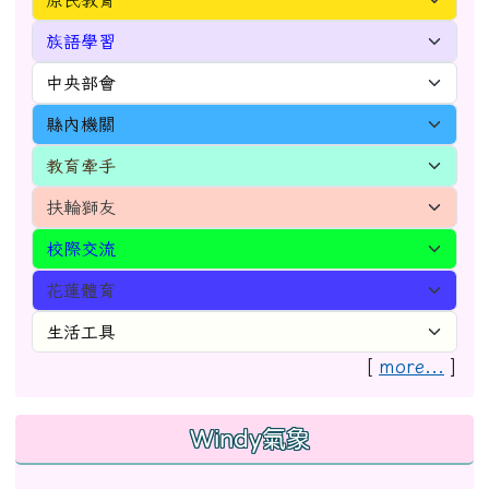
[
more...
]
Windy氣象