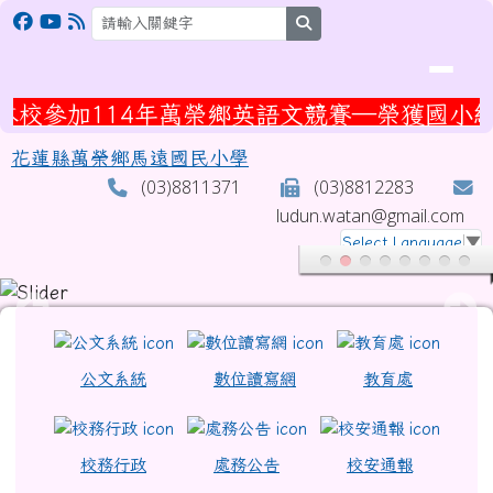
花蓮縣萬榮鄉馬遠國民小學
跳至主內容區
search
年萬榮鄉英語文競賽—榮獲國小組英語歌唱「第
花蓮縣萬榮鄉馬遠國民小學
(03)8811371
(03)8812283
ludun.watan@gmail.com
Select Language
▼
頁尾區域
上中區域內容
公文系統
數位讀寫網
教育處
校務行政
處務公告
校安通報