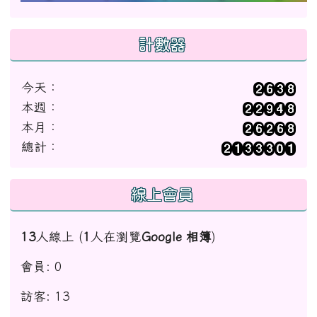
計數器
今天：
本週：
本月：
總計：
線上會員
13
人線上 (
1
人在瀏覽
Google 相簿
)
會員: 0
訪客: 13