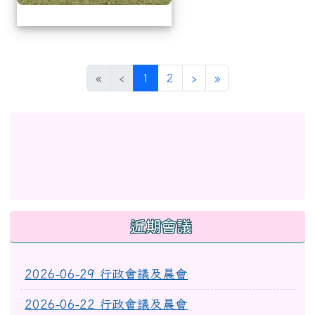
(目前頁次)
下一頁
最後頁
«
‹
1
2
›
»
左邊區域內容
link to http://eschool.hlc.edu.tw/web-set_week_
link to https://www.myup
link to https://www.myup
link to http://www.facebook.com/profile.php?id
link to https://gitmind.co
link to https://www2.inser
link to https://gitmind.com/app/docs/mw01iteg \
link to https://www.f
link to https://www.myup
link to https://www2.inservice.edu.tw/index2-3.asp
近期會議
2026-06-29 行政會議及晨會
2026-06-22 行政會議及晨會