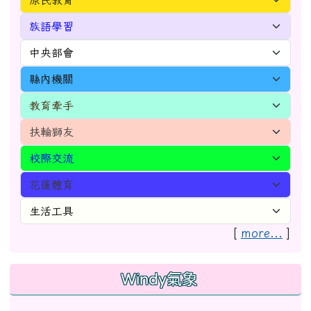
[
more...
]
Windy氣象