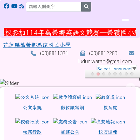
花蓮縣萬榮鄉馬遠國民小學
跳至主內容區
search
萬榮鄉英語文競賽—榮獲國小組英語歌唱「第三
花蓮縣萬榮鄉馬遠國民小學
(03)8811371
(03)8812283
ludun.watan@gmail.com
Select Language
▼
頁尾區域
上中區域內容
公文系統
數位讀寫網
教育處
校務行政
處務公告
校安通報